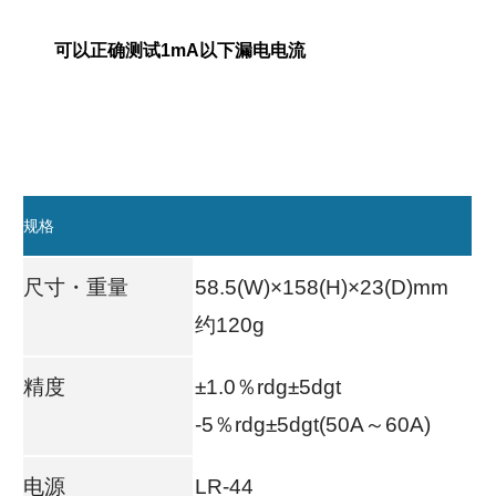
可以正确测试1mA以下漏电电流
规格
尺寸・重量
58.5(W)×158(H)×23(D)mm
约120g
精度
±1.0％rdg±5dgt
-5％rdg±5dgt(50A～60A)
电源
LR-44