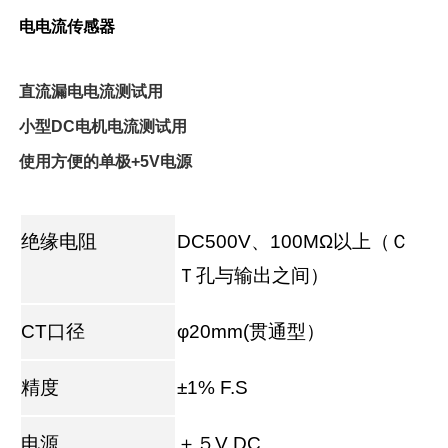
电电流传感器
直流漏电电流测试用
小型DC电机电流测试用
使用方便的单极+5V电源
绝缘电阻
DC500V、100MΩ以上（Ｃ
Ｔ孔与输出之间）
CT口径
φ20mm(贯通型）
精度
±1% F.S
电源
＋５V DC