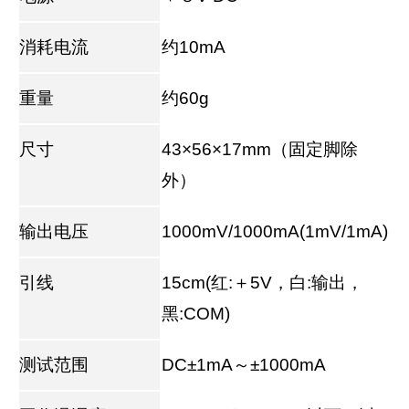
消耗电流
约10mA
重量
约60g
尺寸
43×56×17mm（固定脚除
外）
输出电压
1000mV/1000mA(1mV/1mA)
引线
15cm(红:＋5V，白:输出，
黑:COM)
测试范围
DC±1mA～±1000mA