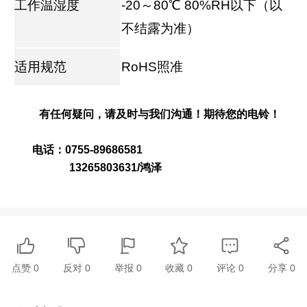
工作温湿度
-20～80℃ 80%RH以下（以
不结露为准）
适用规范
RoHS照准
有任何疑问，请及时与我们沟通！期待您的电铃！
电话：0755-89686581
13265803631/鸿泽
点赞
0
反对
0
举报 0
收藏 0
评论
0
分享
0