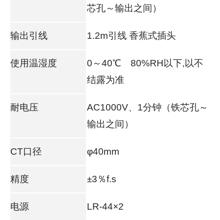
芯孔～输出之间）
输出引线
1.2m引线 香蕉式插头
使用温湿度
0～40℃ 80%RH以下,以不
结露为准
耐电压
AC1000V、1分钟（铁芯孔～
输出之间）
CT口径
φ40mm
精度
±3％f.s
电源
LR-44×2