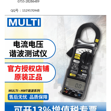
0755-28286489
号：
QQ
1529570948