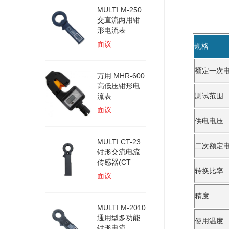
MULTI M-250
交直流两用钳
形电流表
面议
规格
额定一次
万用 MHR-600
高低压钳形电
测试范围
流表
面议
供电电压
MULTI CT-23
二次额定
钳形交流电流
传感器(CT
转换比率
面议
精度
MULTI M-2010
通用型多功能
使用温度
钳形电流