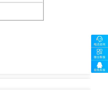

咨询
电话咨询
1326580
5-89686

微
64
微信客服

在线客服