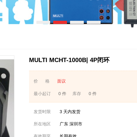
MULTI MCHT-1000B| 4P闭环
价 格
面议
最小起订
0 件
库存
0 件
发货时限
3
天内发货
所在地区
广东 深圳市
有效期至
长期有效