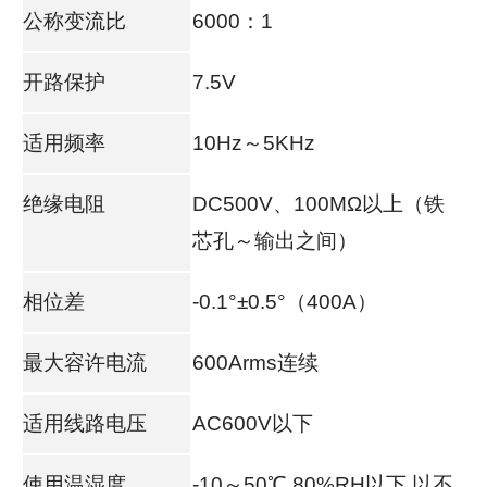
公称变流比
6000：1
开路保护
7.5V
适用频率
10Hz～5KHz
绝缘电阻
DC500V、100MΩ以上（铁
芯孔～输出之间）
相位差
-0.1°±0.5°（400A）
最大容许电流
600Arms连续
适用线路电压
AC600V以下
使用温湿度
-10～50℃ 80%RH以下,以不