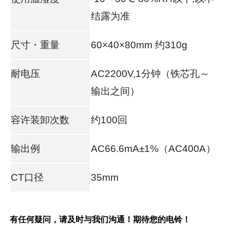
结露为准
尺寸・重量
60×40×80mm 约310g
耐电压
AC2200V,1分钟（铁芯孔～
输出之间）
容许装卸次数
约100回
输出例
AC66.6mA±1%（AC400A）
CT口径
35mm
有任何疑问，请及时与我们沟通！期待您的电铃！