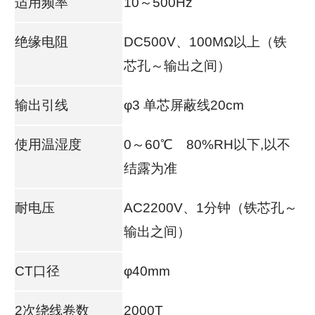
适用频率
10～500Hz
绝缘电阻
DC500V、100MΩ以上（铁
芯孔～输出之间）
输出引线
φ3 单芯屏蔽线20cm
使用温湿度
0～60℃ 80%RH以下,以不
结露为准
耐电压
AC2200V、1分钟（铁芯孔～
输出之间）
CT口径
φ40mm
2次绕线卷数
2000T